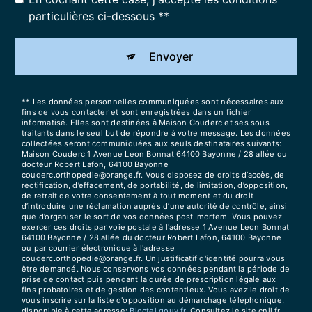
particulières ci-dessous **
Envoyer
** Les données personnelles communiquées sont nécessaires aux
fins de vous contacter et sont enregistrées dans un fichier
informatisé. Elles sont destinées à Maison Couderc et ses sous-
traitants dans le seul but de répondre à votre message. Les données
collectées seront communiquées aux seuls destinataires suivants:
Maison Couderc 1 Avenue Leon Bonnat 64100 Bayonne / 28 allée du
docteur Robert Lafon, 64100 Bayonne
couderc.orthopedie@orange.fr. Vous disposez de droits d’accès, de
rectification, d’effacement, de portabilité, de limitation, d’opposition,
de retrait de votre consentement à tout moment et du droit
d’introduire une réclamation auprès d’une autorité de contrôle, ainsi
que d’organiser le sort de vos données post-mortem. Vous pouvez
exercer ces droits par voie postale à l'adresse 1 Avenue Leon Bonnat
64100 Bayonne / 28 allée du docteur Robert Lafon, 64100 Bayonne
ou par courrier électronique à l'adresse
couderc.orthopedie@orange.fr. Un justificatif d'identité pourra vous
être demandé. Nous conservons vos données pendant la période de
prise de contact puis pendant la durée de prescription légale aux
fins probatoires et de gestion des contentieux. Vous avez le droit de
vous inscrire sur la liste d'opposition au démarchage téléphonique,
disponible à cette adresse:
Bloctel.gouv.fr
. Consultez le site cnil.fr