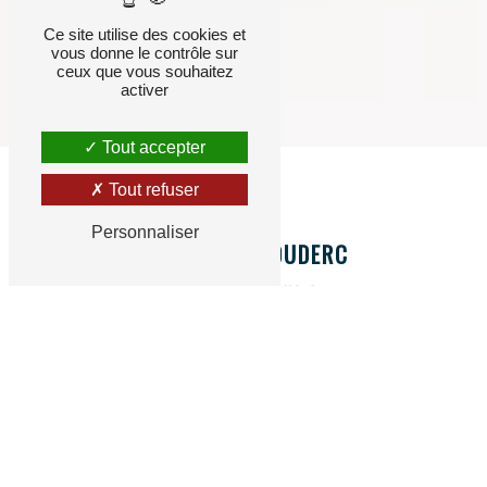
Ce site utilise des cookies et
vous donne le contrôle sur
ceux que vous souhaitez
activer
Tout accepter
Tout refuser
Personnaliser
LA MAISON COUDERC
QUI SOMMES NOUS ?
La Maison Couderc a été fondée en
1967 à
Bayonne.
Quatre générations se sont succédées
pour la fabrication de petits et grands
appareillages orthopédiques.
La Maison Couderc,
c'est avant tout une équipe
qualifiée, d'
expérience et compétente
, composée